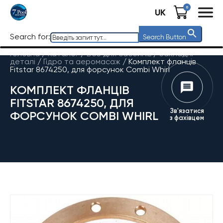
0
UK
Search for:
Search Button
Головна
/
Каталог
/
Все для басейнів
/
Закладні
деталі
/
Гідро та аеромасаж
/
Комплект фланців
Fitstar 8674250, для форсунок Combi Whirl
КОМПЛЕКТ ФЛАНЦІВ
FITSTAR 8674250, ДЛЯ
Зв'язатися
ФОРСУНОК COMBI WHIRL
з фахівцем