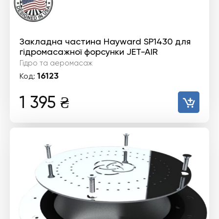
Закладна частина Hayward SP1430 для
гідромасажної форсунки JET-AIR
Гідро та аеромасаж
16123
Код:
1 395
₴