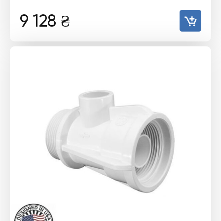
9 128
₴