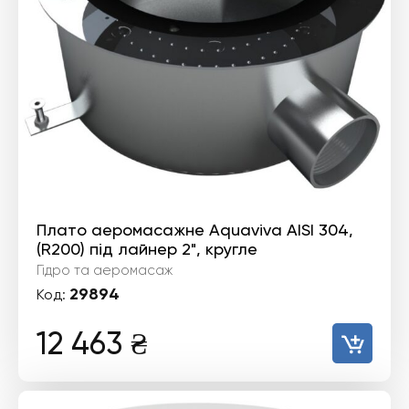
Плато аеромасажне Aquaviva AISI 304,
(R200) під лайнер 2", кругле
Гідро та аеромасаж
29894
Код:
12 463
₴