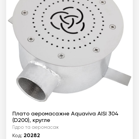
Плато аеромасажне Aquaviva AISI 304
(D200), кругле
Гідро та аеромасаж
20282
Код: