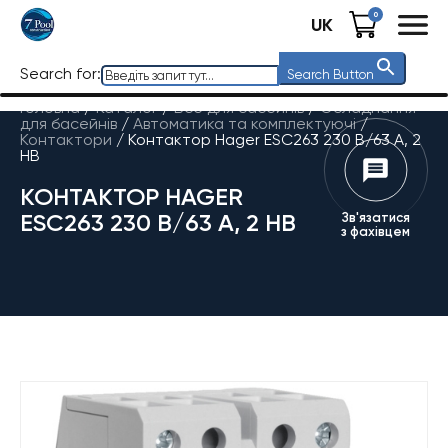
0
UK
Search for:
Search Button
Головна
/
Каталог
/
Все для басейнів
/
Обладнання
для басейнів
/
Автоматика та комплектуючі
/
Контактори
/
Контактор Hager ESC263 230 В/63 A, 2
НВ
КОНТАКТОР HAGER
ESC263 230 В/63 A, 2 НВ
Зв'язатися
з фахівцем