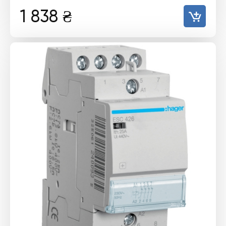
1 838
₴