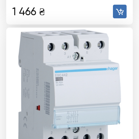
1 466
₴