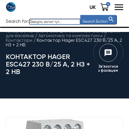
0
UK
Search for:
Search Button
Головна
/
Каталог
/
Все для басейнів
/
Обладнання
для басейнів
/
Автоматика та комплектуючі
/
Контактори
/
Контактор Hager ESC427 230 В/25 A, 2
НЗ + 2 НВ
КОНТАКТОР HAGER
ESC427 230 В/25 A, 2 НЗ +
Зв'язатися
2 НВ
з фахівцем