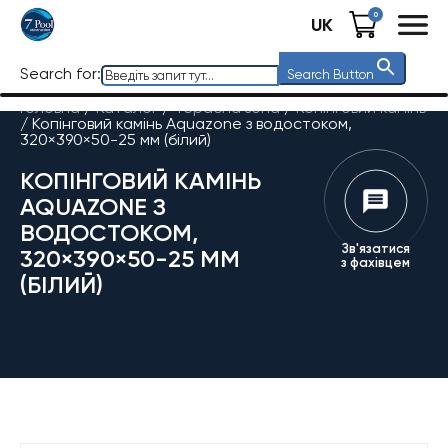
0
UK
Search for:
Search Button
Головна
/
Каталог
/
Терасна зона
/
Копінговий камінь
/
Копінговий камінь Aquazone з водостоком,
320×390×50-25 мм (білий)
КОПІНГОВИЙ КАМІНЬ
AQUAZONE З
ВОДОСТОКОМ,
Зв'язатися
320×390×50-25 ММ
з фахівцем
(БІЛИЙ)