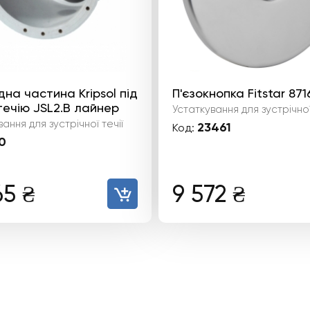
на частина Kripsol під
П'єзокнопка Fitstar 87
ечію JSL2.B лайнер
Устаткування для зустрічної
ання для зустрічної течії
23461
Код:
0
65
₴
9 572
₴