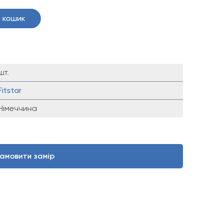
 кошик
шт.
Fitstar
Німеччина
амовити замір