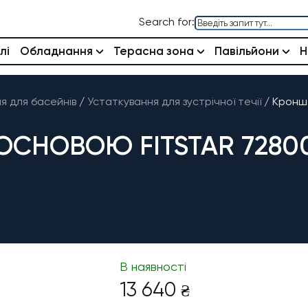
Search for:
лі
Обладнання
Терасна зона
Павільйони
Н
 для басейнів
/
Устаткування для зустрічної течії
/
Кроншт
ОСНОВОЮ FITSTAR 7280
В наявності
13 640
₴