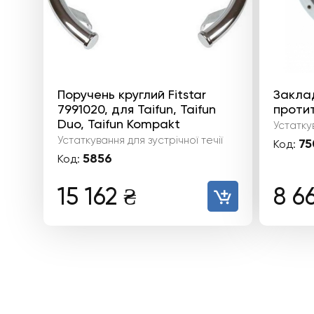
Поручень круглий Fitstar
Заклад
7991020, для Taifun, Taifun
протит
Duo, Taifun Kompakt
Устаткув
Устаткування для зустрічної течії
75
Код:
5856
Код:
15 162
₴
8 6