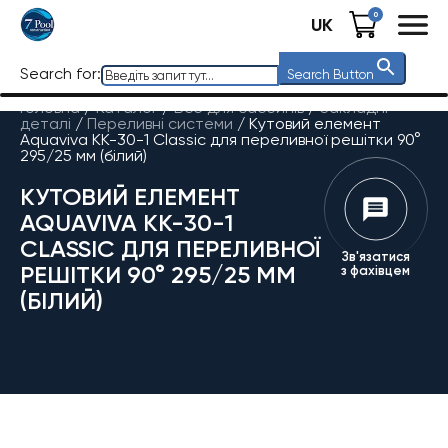
0
UK
Search for:
Search Button
Головна
/
Каталог
/
Все для басейнів
/
Закладні
деталі
/
Переливні системи
/
Кутовий елемент
Aquaviva KK-30-1 Classic для переливної решітки 90°
295/25 мм (білий)
КУТОВИЙ ЕЛЕМЕНТ
AQUAVIVA KK-30-1
CLASSIC ДЛЯ ПЕРЕЛИВНОЇ
Зв'язатися
РЕШІТКИ 90° 295/25 ММ
з фахівцем
(БІЛИЙ)