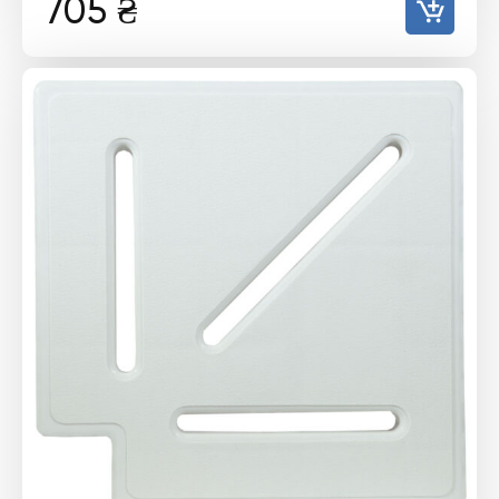
705
₴