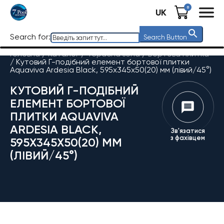
0
UK
Search for:
Search Button
Головна
/
Каталог
/
Терасна зона
/
Бортова плитка
/
Кутовий Г-подібний елемент бортової плитки
Aquaviva Ardesia Black, 595x345x50(20) мм (лівий/45°)
КУТОВИЙ Г-ПОДІБНИЙ
ЕЛЕМЕНТ БОРТОВОЇ
ПЛИТКИ AQUAVIVA
ARDESIA BLACK,
Зв'язатися
з фахівцем
595X345X50(20) ММ
(ЛІВИЙ/45°)