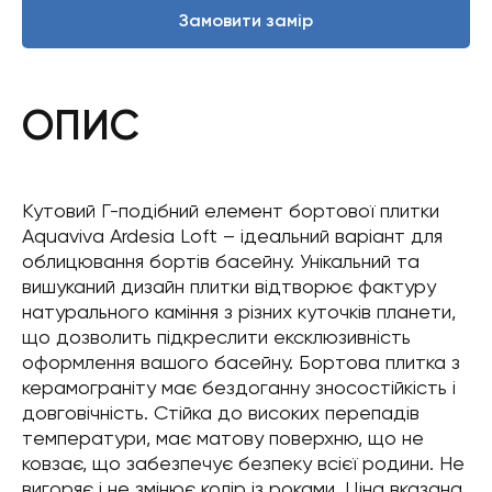
Замовити замір
ОПИС
Кутовий Г-подібний елемент бортової плитки
Aquaviva Ardesia Loft – ідеальний варіант для
облицювання бортів басейну. Унікальний та
вишуканий дизайн плитки відтворює фактуру
натурального каміння з різних куточків планети,
що дозволить підкреслити ексклюзивність
оформлення вашого басейну. Бортова плитка з
керамограніту має бездоганну зносостійкість і
довговічність. Стійка до високих перепадів
температури, має матову поверхню, що не
ковзає, що забезпечує безпеку всієї родини. Не
вигоряє і не змінює колір із роками. Ціна вказана