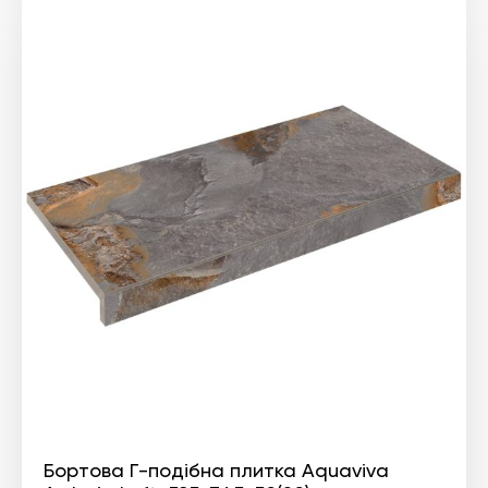
Бортова Г-подібна плитка Aquaviva