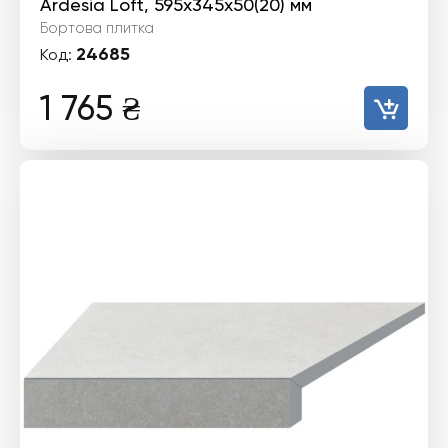
Ardesia Loft, 595x345x50(20) мм
Бортова плитка
24685
Код:
1 765
₴