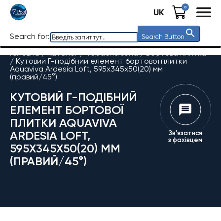
0
UK
Search for:
Search Button
Головна
/
Каталог
/
Терасна зона
/
Бортова плитка
/
Кутовий Г-подібний елемент бортової плитки
Aquaviva Ardesia Loft, 595x345x50(20) мм
(правий/45°)
КУТОВИЙ Г-ПОДІБНИЙ
ЕЛЕМЕНТ БОРТОВОЇ
ПЛИТКИ AQUAVIVA
ARDESIA LOFT,
Зв'язатися
з фахівцем
595X345X50(20) ММ
(ПРАВИЙ/45°)