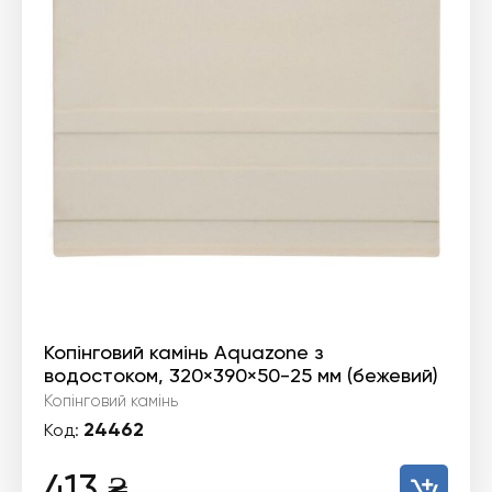
Копінговий камінь Aquazone з
водостоком, 320×390×50-25 мм (бежевий)
Копінговий камінь
24462
Код:
413
₴