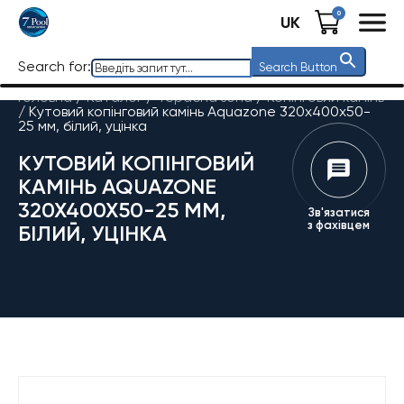
0
UK
Search for:
Search Button
Головна
/
Каталог
/
Терасна зона
/
Копінговий камінь
/
Кутовий копінговий камінь Aquazone 320x400x50-
25 мм, білий, уцінка
КУТОВИЙ КОПІНГОВИЙ
КАМІНЬ AQUAZONE
320X400X50-25 ММ,
Зв'язатися
з фахівцем
БІЛИЙ, УЦІНКА