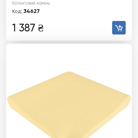
Копінговий камінь
34627
Код:
1 387
₴