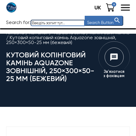
0
UK
Search for:
Search Button
Головна
/
Каталог
/
Терасна зона
/
Копінговий камінь
/
Кутовий копінговий камінь Aquazone зовнішній,
250×300×50-25 мм (бежевий)
КУТОВИЙ КОПІНГОВИЙ
КАМІНЬ AQUAZONE
ЗОВНІШНІЙ, 250×300×50-
Зв'язатися
з фахівцем
25 ММ (БЕЖЕВИЙ)