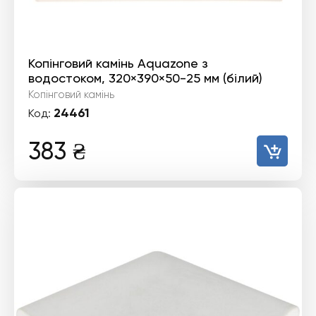
Копінговий камінь Aquazone з
водостоком, 320×390×50-25 мм (білий)
Копінговий камінь
24461
Код:
383
₴