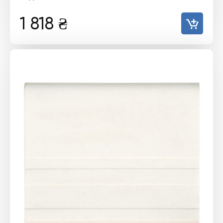
1 818
₴