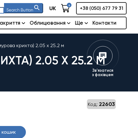
0
UK
+38 (050) 677 79 31
Search Button
акриття
Облицювання
Ще
Контакти
урова крихта) 2.05 х 25.2 м
ТА) 2.05 Х 25.2 М
Зв'язатися
з фахівцем
22603
Код:
 кошик