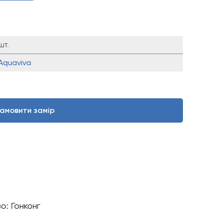
шт.
Aquaviva
амовити замір
о: Гонконг