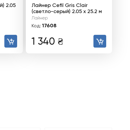
й) 2.05
Лайнер Cefil Gris Clair
(светло-серый) 2.05 х 25.2 м
Лайнер
17608
Код:
1 340
₴