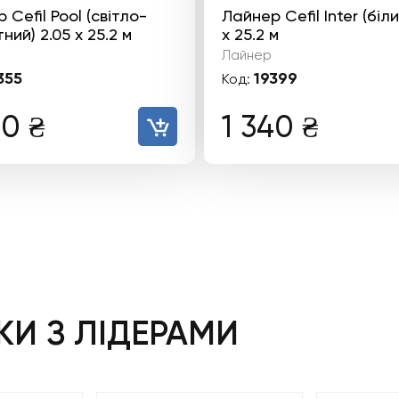
 Cefil Pool (світло-
Лайнер Cefil Inter (біли
ний) 2.05 х 25.2 м
х 25.2 м
Лайнер
355
19399
Код:
40
₴
1 340
₴
И З ЛІДЕРАМИ