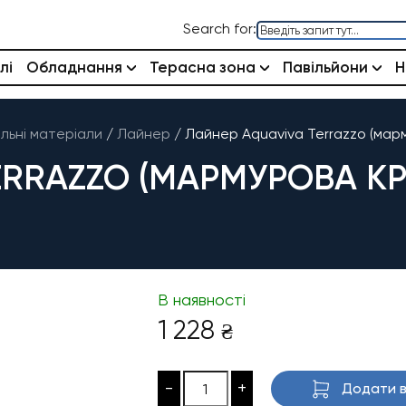
Search for:
лі
Обладнання
Терасна зона
Павільйони
Н
льні матеріали
/
Лайнер
/
Лайнер Aquaviva Terrazzo (марм
RRAZZO (МАРМУРОВА КРИХ
В наявності
1 228
₴
-
+
Додати в