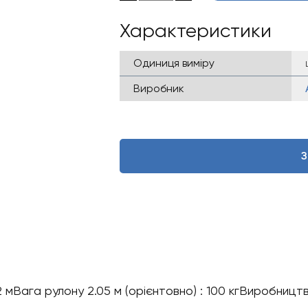
Характеристики
Одиниця виміру
Виробник
З
мВага рулону 2.05 м (орієнтовно) : 100 кгВиробництв