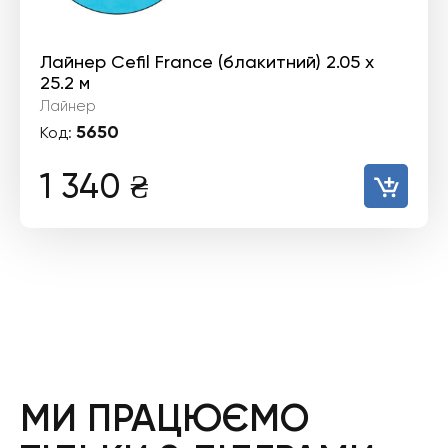
Лайнер Cefil France (блакитний) 2.05 х
25.2 м
Лайнер
5650
Код:
1 340
₴
МИ ПРАЦЮЄМО