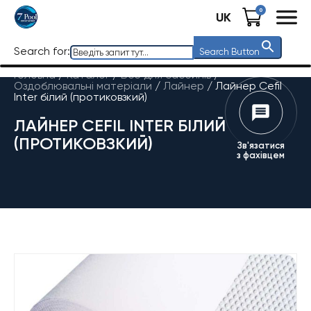
0
UK
Search for:
Search Button
Головна
/
Каталог
/
Все для басейнів
/
Оздоблювальні матеріали
/
Лайнер
/
Лайнер Cefil
Inter білий (протиковзкий)
ЛАЙНЕР CEFIL INTER БІЛИЙ
(ПРОТИКОВЗКИЙ)
Зв'язатися
з фахівцем