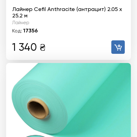
Лайнер Cefil Anthracite (антрацит) 2.05 х
25.2 м
Лайнер
17356
Код:
1 340
₴