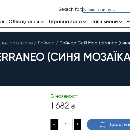
Search for:
лі
Обладнання
Терасна зона
Павільйони
Н
льні матеріали
/
Лайнер
/
Лайнер Cefil Mediterraneo (синя 
RRANEO (СИНЯ МОЗАЇКА) 
В наявності
1 682
₴
-
+
Додати в