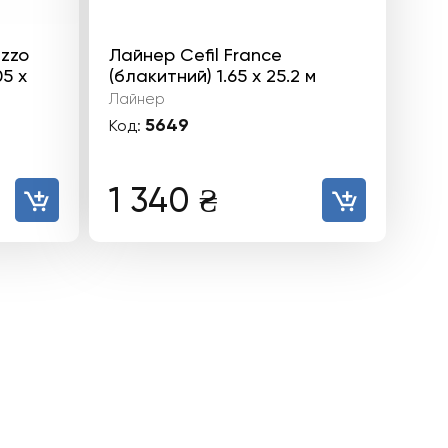
azzo
Лайнер Cefil France
5 х
(блакитний) 1.65 х 25.2 м
Лайнер
5649
Код:
1 340
₴