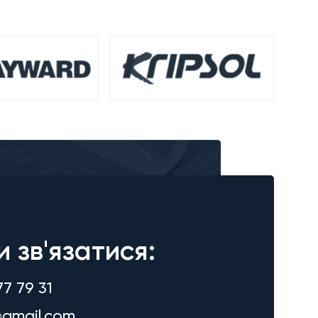
и зв'язатися:
77 79 31
gmail.com