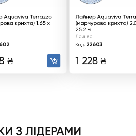
 Aquaviva Terrazzo
Лайнер Aquaviva Terr
рова крихта) 1.65 x
(мармурова крихта) 2.0
25.2 м
Лайнер
602
22603
Код:
28
₴
1 228
₴
И З ЛІДЕРАМИ