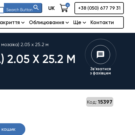
0
UK
+38 (050) 677 79 31
Search Button
акриття
Облицювання
Ще
Контакти
мозаїка) 2.05 х 25.2 м
2.05 Х 25.2 М
Зв'язатися
з фахівцем
15397
Код:
 кошик