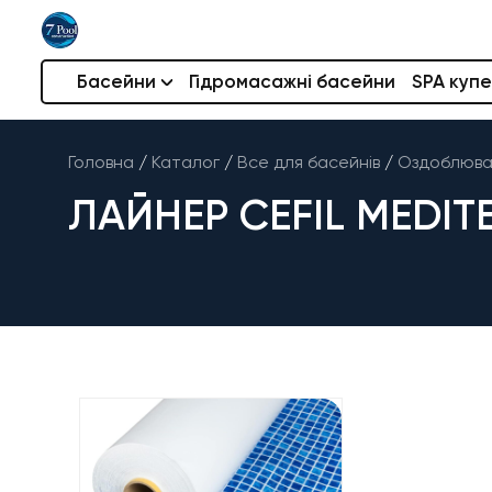
Басейни
Гідромасажні басейни
SPA купе
Головна
/
Каталог
/
Все для басейнів
/
Оздоблюва
ЛАЙНЕР CEFIL MEDITE