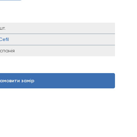
шт.
Cefil
Іспанія
амовити замір