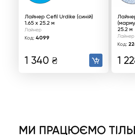
Лайнер Cefil Urdike (синій)
Лайнер
1.65 х 25.2 м
(марму
25.2 м
Лайнер
Лайнер
4099
Код:
22
Код:
1 340
₴
1 2
МИ ПРАЦЮЄМО ТІЛЬК