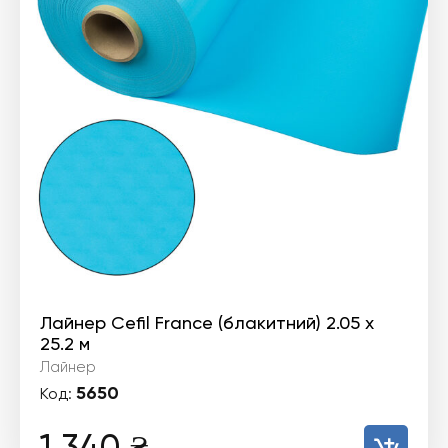
Лайнер Cefil France (блакитний) 2.05 х
25.2 м
Лайнер
5650
Код:
1 340
₴