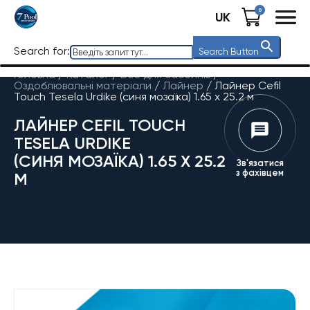
0
UK
Search for:
Search Button
Головна
/
Каталог
/
Все для басейнів
/
Оздоблювальні матеріали
/
Лайнер
/
Лайнер Cefil
Touch Tesela Urdike (синя мозаїка) 1.65 х 25.2 м
ЛАЙНЕР CEFIL TOUCH
TESELA URDIKE
(СИНЯ МОЗАЇКА) 1.65 Х 25.2
Зв'язатися
з фахівцем
М