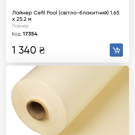
Лайнер Cefil Pool (світло-блакитний) 1.65
х 25.2 м
Лайнер
17354
Код:
1 340
₴