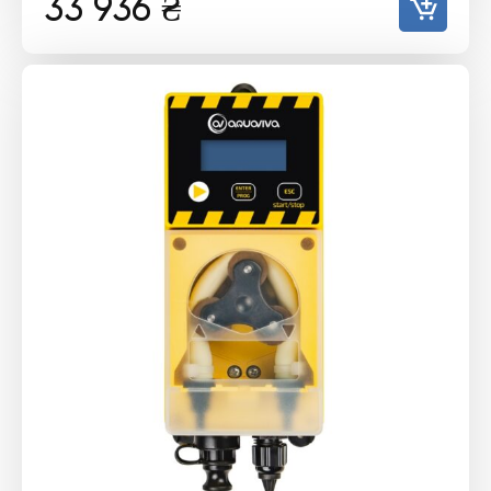
33 936
₴