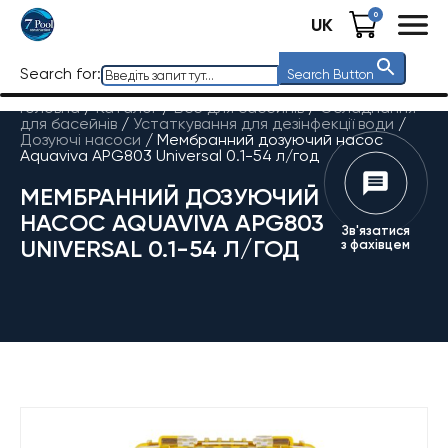
0
UK
Search for:
Search Button
Головна
/
Каталог
/
Все для басейнів
/
Обладнання
для басейнів
/
Устаткування для дезінфекції води
/
Дозуючі насоси
/
Мембранний дозуючий насос
Aquaviva APG803 Universal 0.1-54 л/год
МЕМБРАННИЙ ДОЗУЮЧИЙ
НАСОС AQUAVIVA APG803
Зв'язатися
UNIVERSAL 0.1-54 Л/ГОД
з фахівцем