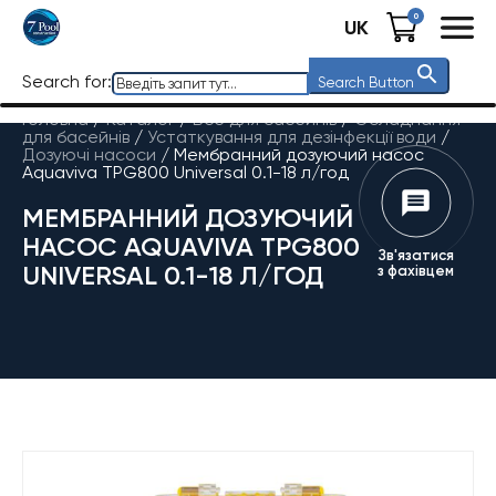
0
UK
Search for:
Search Button
Головна
/
Каталог
/
Все для басейнів
/
Обладнання
для басейнів
/
Устаткування для дезінфекції води
/
Дозуючі насоси
/
Мембранний дозуючий насос
Aquaviva TPG800 Universal 0.1-18 л/год
МЕМБРАННИЙ ДОЗУЮЧИЙ
НАСОС AQUAVIVA TPG800
Зв'язатися
UNIVERSAL 0.1-18 Л/ГОД
з фахівцем