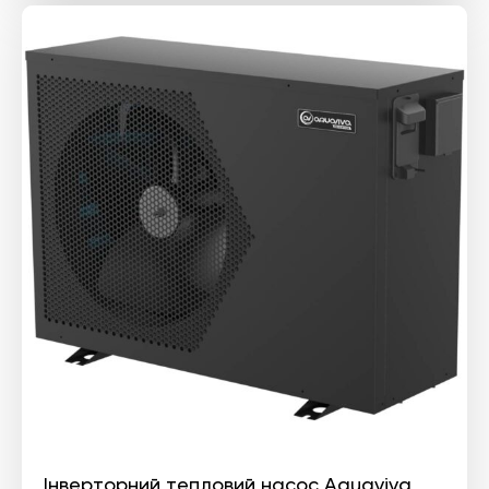
Інверторний тепловий насос Aquaviva