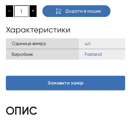
ціна:
ціна:
4
3
-
+
Додати в кошик
807 ₴.
846 ₴.
Характеристики
Одиниця виміру
шт.
Виробник
Fairland
Замовити замір
ОПИС