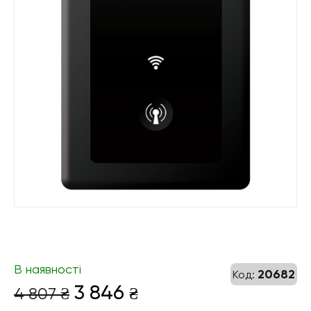
В наявності
20682
Код:
Оригінальна
Поточна
3 846
4 807
₴
₴