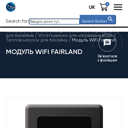
0
UK
Search for:
Search Button
Головна
/
Каталог
/
Все для басейнів
/
Обладнання
для басейнів
/
Устаткування для нагрівання води
/
Теплові насоси для басейну
/
Модуль WiFi Fairland
МОДУЛЬ WIFI FAIRLAND
Зв'язатися
з фахівцем