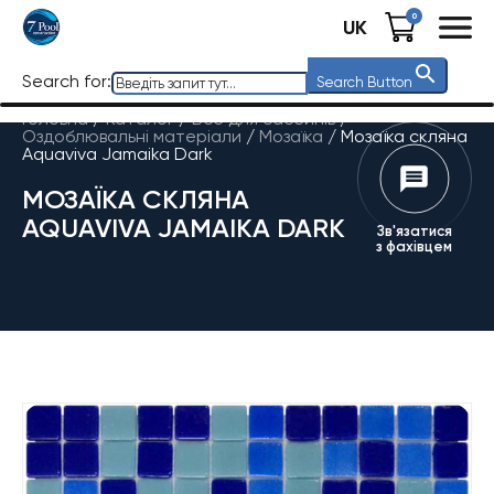
0
UK
Search for:
Search Button
Головна
/
Каталог
/
Все для басейнів
/
Оздоблювальні матеріали
/
Мозаїка
/
Мозаїка скляна
Aquaviva Jamaika Dark
МОЗАЇКА СКЛЯНА
AQUAVIVA JAMAIKA DARK
Зв'язатися
з фахівцем