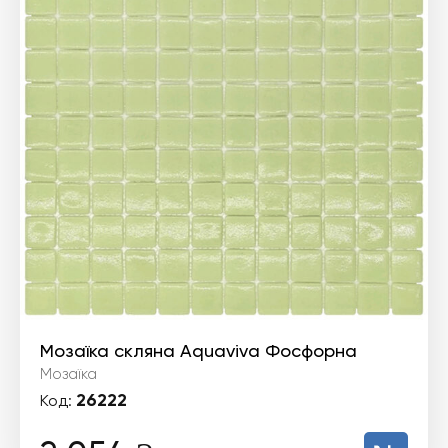
Мозаїка скляна Aquaviva Фосфорна
Мозаїка
26222
Код: