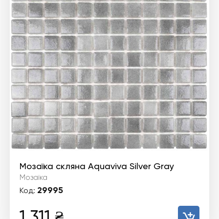
Мозаїка скляна Aquaviva Silver Gray
Мозаїка
29995
Код:
1 311
₴