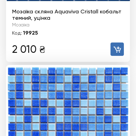
Мозаїка скляна Aquaviva Сristall кобальт
темний, уцінка
Мозаїка
19925
Код:
2 010
₴