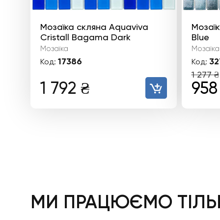
Мозаїка скляна Aquaviva
Мозаїк
Сristall Bagama Dark
Blue
Мозаїка
Мозаїка
17386
32
Код:
Код:
1 277
₴
Ори
1 792
₴
95
цін
1
277 
МИ ПРАЦЮЄМО ТІЛЬК