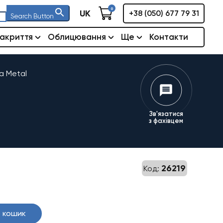
0
UK
+38 (050) 677 79 31
Search Button
акриття
Облицювання
Ще
Контакти
a Metal
Зв'язатися
з фахівцем
26219
Код:
 кошик