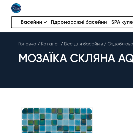
Басейни
Гідромасажні басейни
SPA купе
Головна
/
Каталог
/
Все для басейнів
/
Оздоблюва
МОЗАЇКА СКЛЯНА AQ