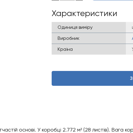
Характеристики
Одиниця виміру
Виробник
Країна
З
астій основі. У коробці 2.772 м² (28 листів). Вага коро