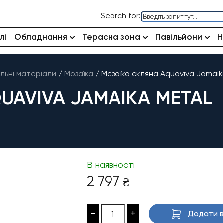
Search for:
лі
Обладнання
Терасна зона
Павільйони
Н
льні матеріали
/
Мозаїка
/
Мозаїка скляна Aquaviva Jamaik
UAVIVA JAMAIKA METAL
В наявності
2 797
₴
-
+
Додати в