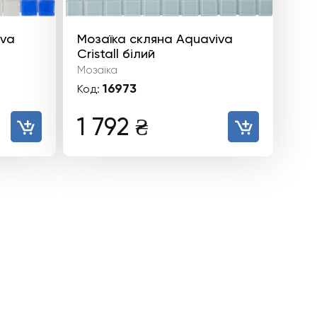
iva
Мозаїка скляна Aquaviva
Сristall білий
Мозаїка
16973
Код:
1 792
₴