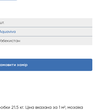
шт.
Aquaviva
Узбекистан
амовити замір
бки 21.5 кг. Ціна вказана за 1 м², мозаїка