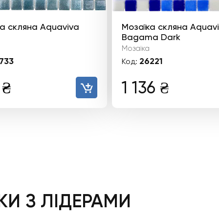
а скляна Aquaviva
Мозаїка скляна Aquav
Bagama Dark
Мозаїка
733
26221
Код:
гінальна
Поточна
8
₴
1 136
₴
а:
ціна:
958 ₴.
₴.
И З ЛІДЕРАМИ