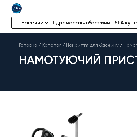
Басейни
Гідромасажні басейни
SPA купе
Головна
/
Каталог
/
Накриття для басейну
/
Намот
НАМОТУЮЧИЙ ПРИСТРІ