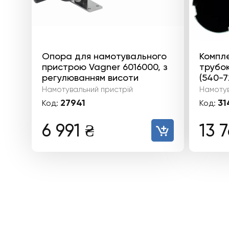
Опора для намотувального
Компле
пристрою Vagner 6016000, з
трубок
регулюванням висоти
(540-7
Намотувальний пристрій
Намотув
27941
31
Код:
Код:
6 991
₴
13 