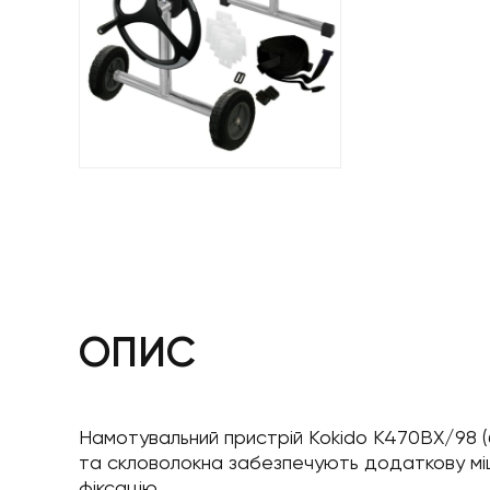
ОПИС
Намотувальний пристрій Kokido K470BX/98 (бе
та скловолокна забезпечують додаткову міцн
фіксацію.