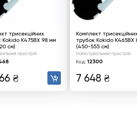
кт трисекційних
Комплект трисекційни
 Kokido K475BX 98 мм
трубок Kokido K465BX 
20 см)
(450-555 см)
альний пристрій
Намотувальний пристрій
468
12300
Код:
766
₴
7 648
₴