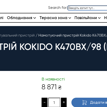
Search for:
лі
Обладнання
Терасна зона
Павільйони
Н
увальний пристрій
/
Намотуючий пристрій Kokido K470BX/9
Й KOKIDO K470BX/98 (БЕ
В наявності
8 871
₴
-
+
Додати в