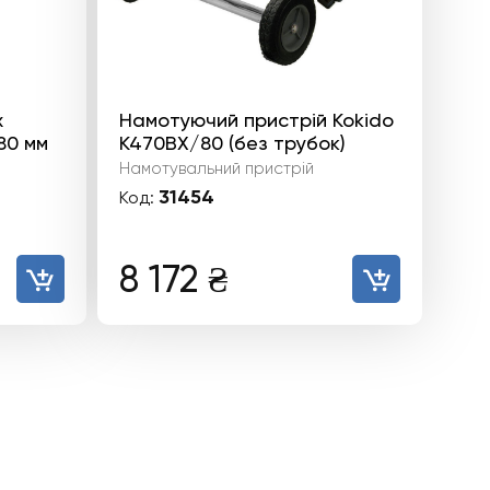
х
Намотуючий пристрій Kokido
80 мм
K470BX/80 (без трубок)
Намотувальний пристрій
31454
Код:
8 172
₴