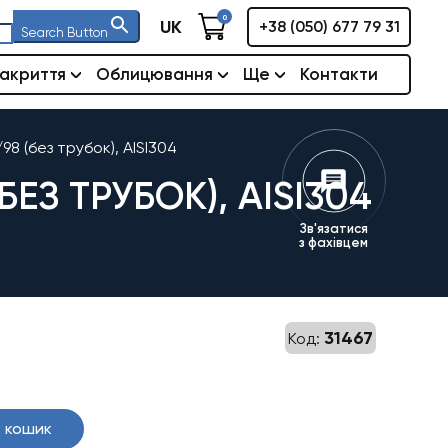
0
UK
+38 (050) 677 79 31
Search Button
акриття
Облицювання
Ще
Контакти
8 (без трубок), AISI304
З ТРУБОК), AISI304
Зв'язатися
з фахівцем
31467
Код:
 кошик