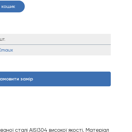
 кошик
шт.
Emaux
амовити замір
ої сталі AISI304 високої якості. Матеріал