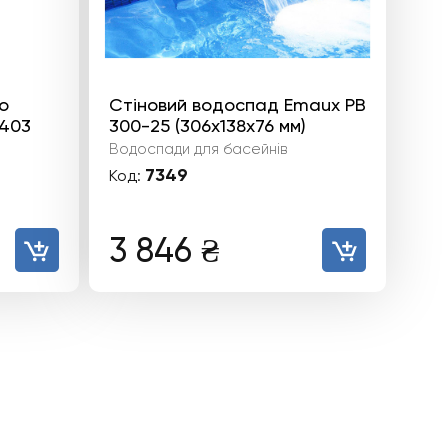
о
Стіновий водоспад Emaux PB
403
300-25 (306х138х76 мм)
Водоспади для басейнів
7349
Код:
3 846
₴