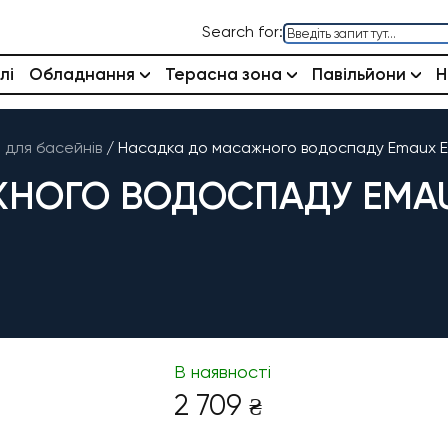
Search for:
лі
Обладнання
Терасна зона
Павільйони
Н
для басейнів
/
Насадка до масажного водоспаду Emaux 
НОГО ВОДОСПАДУ EMAU
В наявності
2 709
₴