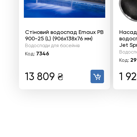
Стіновий водоспад Emaux PB
Насад
900-25 (L) (906х138х76 мм)
водос
Jet Sp
Водоспади для басейнів
Водоспа
7346
Код:
29
Код:
13 809
₴
1 9