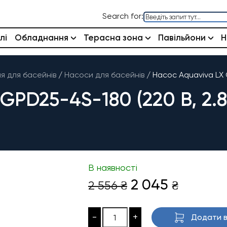
Search for:
лі
Обладнання
Терасна зона
Павільйони
Н
 для басейнів
/
Насоси для басейнів
/
Насос Aquaviva LX 
PD25-4S-180 (220 В, 2.
В наявності
Оригінальна
Поточн
2 045
2 556
₴
₴
ціна:
ціна:
2
2
-
+
Додати в