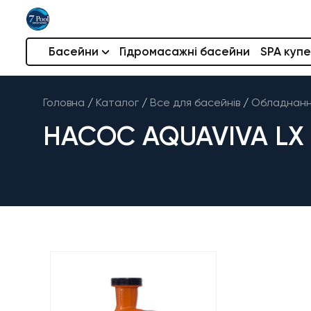
Басейни
Гідромасажні басейни
SPA купе
Головна
/
Каталог
/
Все для басейнів
/
Обладнання
НАСОС AQUAVIVA LX G