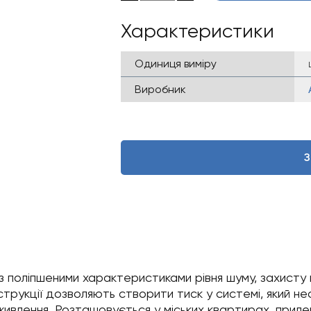
556 ₴.
045 ₴.
Характеристики
Одиниця виміру
Виробник
З
 з поліпшеними характеристиками рівня шуму, захист
струкції дозволяють створити тиск у системі, який н
ивлення. Розташовується у міських квартирах, прилег