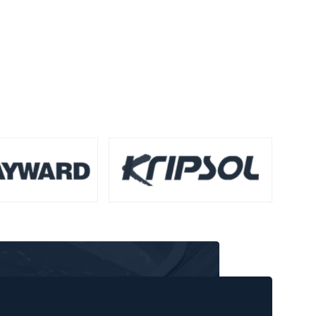
682 ₴.
146 ₴.