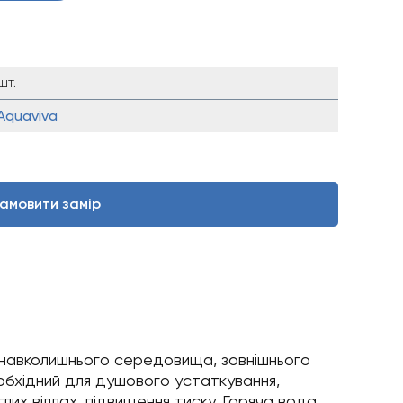
шт.
Aquaviva
амовити замір
у навколишнього середовища, зовнішнього
еобхідний для душового устаткування,
лих віллах, підвищення тиску. Гаряча вода,