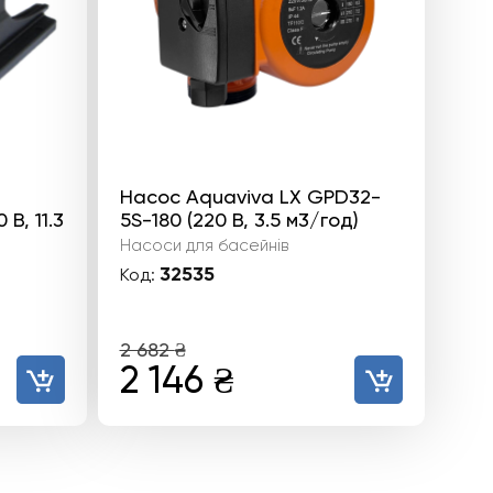
Насос Aquaviva LX GPD32-
В, 11.3
5S-180 (220 В, 3.5 м3/год)
Насоси для басейнів
32535
Код:
2 682
₴
Оригінальна
Поточна
2 146
₴
ціна:
ціна:
2
2