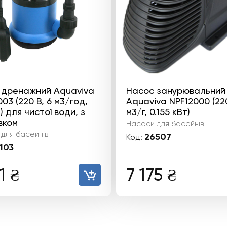
 дренажний Aquaviva
Насос занурювальний
03 (220 В, 6 м3/год,
Aquaviva NPF12000 (220 
т) для чистої води, з
м3/г, 0.155 кВт)
вком
Насоси для басейнів
для басейнів
26507
Код:
103
11
₴
7 175
₴