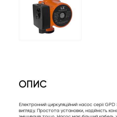
ОПИС
Електронний циркуляційний насос серії GPD
вигляду. Простота установки, надійність кон
змішувачів тощо. Насос має більший кабель ж