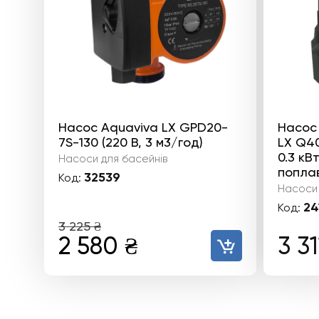
Насос Aquaviva LX GPD20-
Насос
7S-130 (220 В, 3 м3/год)
LX Q40
0.3 кВ
Насоси для басейнів
попла
32539
Код:
Насоси 
24
Код:
3 225
₴
Оригінальна
Поточна
2 580
₴
3 3
ціна:
ціна:
3
2