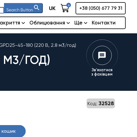
0
UK
+38 (050) 677 79 31
Search Button
акриття
Облицювання
Ще
Контакти
GPD25-4S-180 (220 В, 2.8 м3/год)
8 М3/ГОД)
Зв'язатися
з фахівцем
32528
Код:
а
 кошик