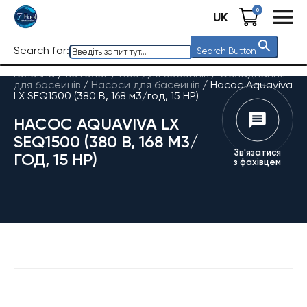
0
UK
Search for:
Search Button
Головна
/
Каталог
/
Все для басейнів
/
Обладнання
для басейнів
/
Насоси для басейнів
/
Насос Aquaviva
LX SEQ1500 (380 В, 168 м3/год, 15 HP)
НАСОС AQUAVIVA LX
SEQ1500 (380 В, 168 М3/
Зв'язатися
ГОД, 15 HP)
з фахівцем