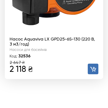
Насос Aquaviva LX GPD25-6S-130 (220 В,
3 м3/год)
Насоси для басейнів
32536
Код:
2 647
₴
Оригінальна
Поточна
2 118
₴
ціна:
ціна:
2
2
647 ₴.
118 ₴.