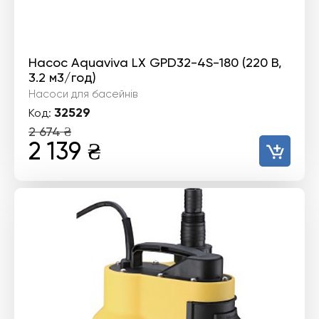
Насос Aquaviva LX GPD32-4S-180 (220 В,
3.2 м3/год)
Насоси для басейнів
32529
Код:
2 674
₴
Оригінальна
Поточна
2 139
₴
ціна:
ціна:
2
2
674 ₴.
139 ₴.