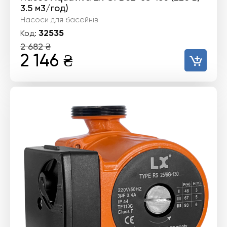
3.5 м3/год)
Насоси для басейнів
32535
Код:
2 682
₴
Оригінальна
Поточна
2 146
₴
ціна:
ціна:
2
2
682 ₴.
146 ₴.