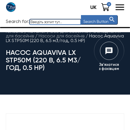
0
UK
Search for:
Search Button
Головна
/
Каталог
/
Все для басейнів
/
Обладнання
для басейнів
/
Насоси для басейнів
/
Насос Aquaviva
LX STP50M (220 В, 6.5 м3/год, 0.5 HP)
НАСОС AQUAVIVA LX
STP50M (220 В, 6.5 М3/
Зв'язатися
ГОД, 0.5 HP)
з фахівцем