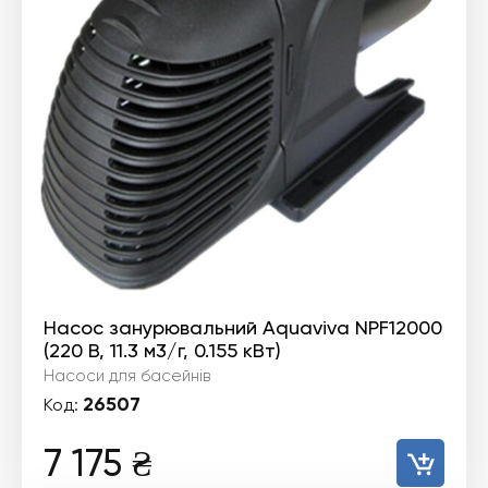
Насос занурювальний Aquaviva NPF12000
(220 В, 11.3 м3/г, 0.155 кВт)
Насоси для басейнів
26507
Код:
7 175
₴