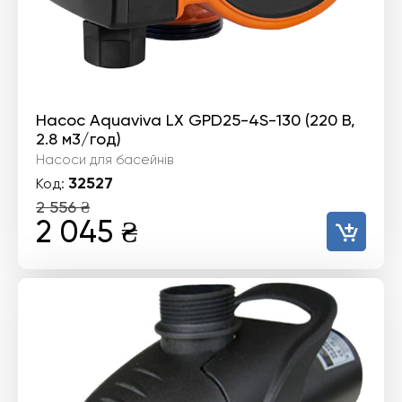
Насос Aquaviva LX GPD25-4S-130 (220 В,
2.8 м3/год)
Насоси для басейнів
32527
Код:
2 556
₴
Оригінальна
Поточна
2 045
₴
ціна:
ціна:
2
2
556 ₴.
045 ₴.