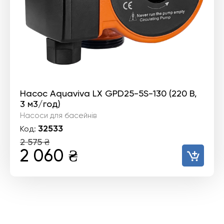
Насос Aquaviva LX GPD25-5S-130 (220 В,
3 м3/год)
Насоси для басейнів
32533
Код:
2 575
₴
Оригінальна
Поточна
2 060
₴
ціна:
ціна:
2
2
575 ₴.
060 ₴.