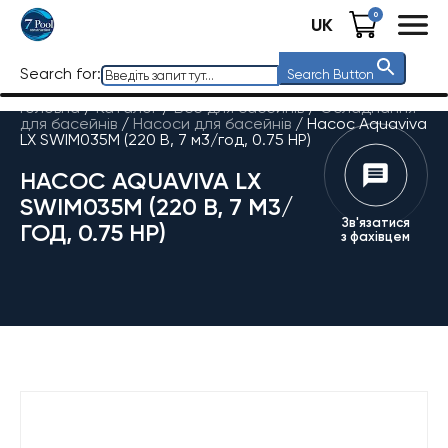
0
UK
Search for:
Search Button
Головна
/
Каталог
/
Все для басейнів
/
Обладнання
для басейнів
/
Насоси для басейнів
/
Насос Aquaviva
LX SWIM035M (220 В, 7 м3/год, 0.75 HP)
НАСОС AQUAVIVA LX
SWIM035M (220 В, 7 М3/
Зв'язатися
ГОД, 0.75 HP)
з фахівцем