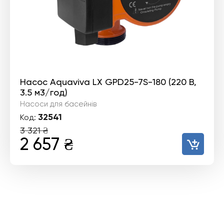
Насос Aquaviva LX GPD25-7S-180 (220 В,
3.5 м3/год)
Насоси для басейнів
32541
Код:
3 321
₴
Оригінальна
Поточна
2 657
₴
ціна:
ціна:
3
2
321 ₴.
657 ₴.