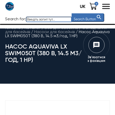
0
UK
Search for:
Search Button
Головна
/
Каталог
/
Все для басейнів
/
Обладнання
для басейнів
/
Насоси для басейнів
/
Насос Aquaviva
LX SWIM050T (380 В, 14.5 м3/год, 1 HP)
НАСОС AQUAVIVA LX
SWIM050T (380 В, 14.5 М3/
Зв'язатися
ГОД, 1 HP)
з фахівцем