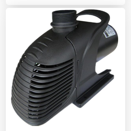
ціна:
ціна:
2
2
575 ₴.
060 ₴.