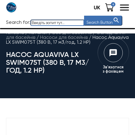
0
UK
Search for:
Search Button
Головна
/
Каталог
/
Все для басейнів
/
Обладнання
для басейнів
/
Насоси для басейнів
/
Насос Aquaviva
LX SWIM075T (380 В, 17 м3/год, 1.2 HP)
НАСОС AQUAVIVA LX
SWIM075T (380 В, 17 М3/
Зв'язатися
ГОД, 1.2 HP)
з фахівцем