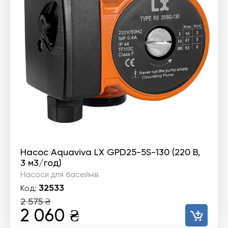
Насос Aquaviva LX GPD25-5S-130 (220 В,
3 м3/год)
Насоси для басейнів
32533
Код:
2 575
₴
Оригінальна
Поточна
2 060
₴