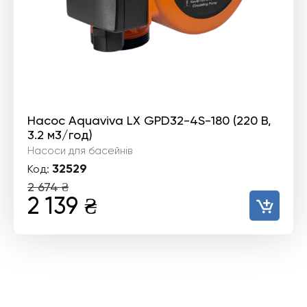
Насос Aquaviva LX GPD32-4S-180 (220 В,
3.2 м3/год)
Насоси для басейнів
32529
Код:
2 674
₴
Оригінальна
Поточна
2 139
₴
ціна:
ціна:
2
2
674 ₴.
139 ₴.