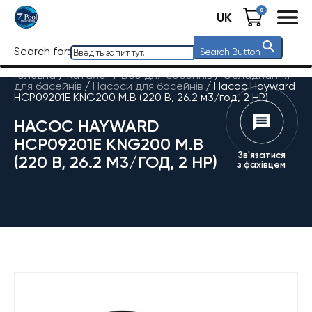
0
UK
Search for:
Search Button
Головна
/
Каталог
/
Все для басейнів
/
Обладнання
для басейнів
/
Насоси для басейнів
/
Насос Hayward
HCP09201E KNG200 M.B (220 В, 26.2 м3/год, 2 HP)
НАСОС HAYWARD
HCP09201E KNG200 M.B
Зв'язатися
(220 В, 26.2 М3/ГОД, 2 HP)
з фахівцем