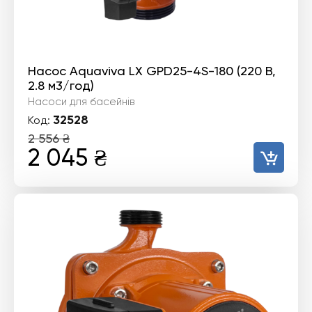
Насос Aquaviva LX GPD25-4S-180 (220 В,
2.8 м3/год)
Насоси для басейнів
32528
Код:
2 556
₴
Оригінальна
Поточна
2 045
₴
ціна:
ціна:
2
2
556 ₴.
045 ₴.