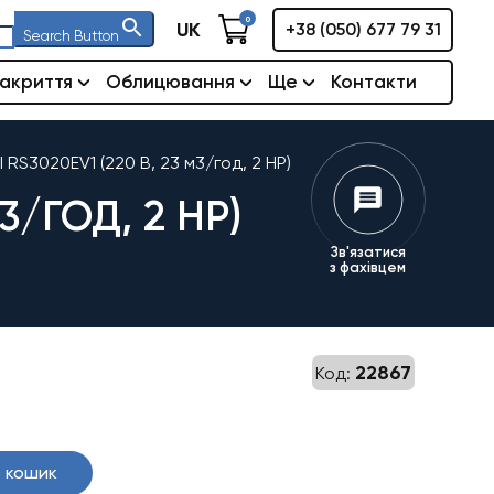
0
UK
+38 (050) 677 79 31
Search Button
акриття
Облицювання
Ще
Контакти
 RS3020EV1 (220 В, 23 м3/год, 2 HP)
3/ГОД, 2 HP)
Зв'язатися
з фахівцем
22867
Код:
 кошик