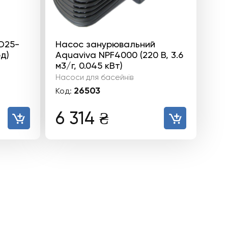
D25-
Насос занурювальний
од)
Aquaviva NPF4000 (220 В, 3.6
м3/г, 0.045 кВт)
Насоси для басейнів
26503
Код:
а
чна
6 314
₴