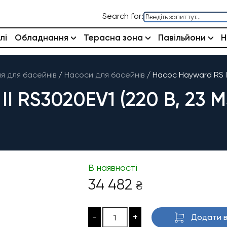
Search for:
лі
Обладнання
Терасна зона
Павільйони
Н
 для басейнів
/
Насоси для басейнів
/
Насос Hayward RS II
 RS3020EV1 (220 В, 23 М
В наявності
34 482
₴
-
+
Додати в