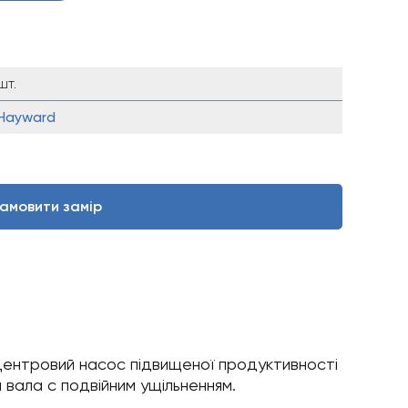
шт.
Hayward
амовити замір
дцентровий насос підвищеної продуктивності
 вала c подвійним ущільненням.