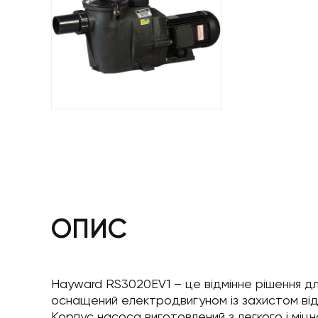
ОПИС
Hayward RS3020EV1 – це відмінне рішення дл
оснащений електродвигуном із захистом від 
Корпус насоса виготовлений з легкого і мі