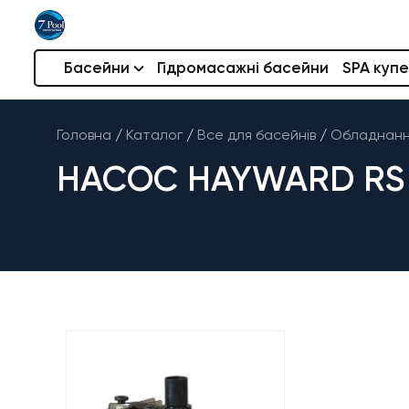
Басейни
Гідромасажні басейни
SPA купе
Головна
/
Каталог
/
Все для басейнів
/
Обладнання
НАСОС HAYWARD RS II