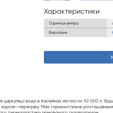
Характеристики
Одиниця виміру
Виробник
З
я циркуляції води в басейнах місткістю 92 000 л. Ві
корозії і перегріву. Має горизонтальне розташування
цного термопластика армованого скловолокном.