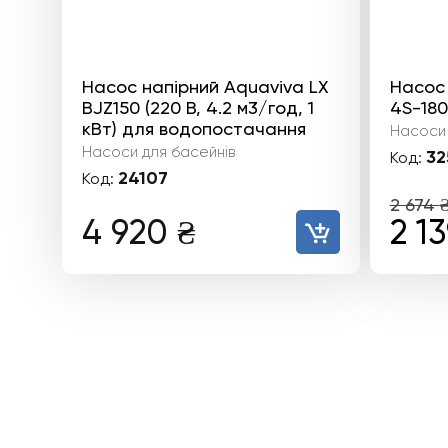
Насос напірний Aquaviva LX
Насос
BJZ150 (220 В, 4.2 м3/год, 1
4S-180
кВт) для водопостачання
Насоси 
Насоси для басейнів
32
Код:
24107
Код:
2 674
Ори
4 920
₴
2 1
цін
2
674 