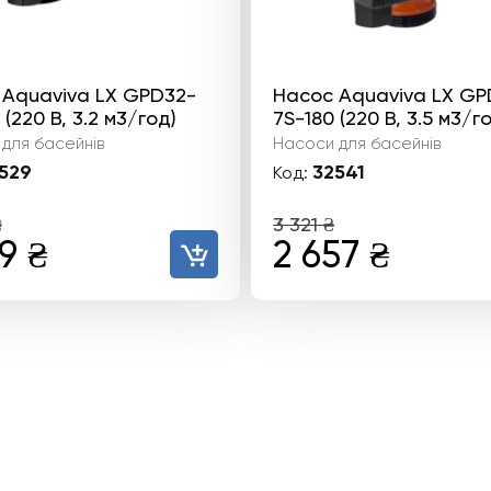
 Aquaviva LX GPD32-
Насос Aquaviva LX GP
 (220 В, 3.2 м3/год)
7S-180 (220 В, 3.5 м3/г
для басейнів
Насоси для басейнів
529
32541
Код:
₴
3 321
₴
гінальна
Поточна
Оригінальн
Пото
39
₴
2 657
₴
а:
ціна:
ціна:
ціна:
2
3
2
₴.
139 ₴.
321 ₴.
657 ₴.