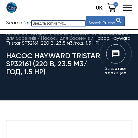
0
UK
Search for:
Search Button
Головна
/
Каталог
/
Все для басейнів
/
Обладнання
для басейнів
/
Насоси для басейнів
/
Насос Hayward
Tristar SP32161 (220 В, 23.5 м3/год, 1.5 HP)
НАСОС HAYWARD TRISTAR
SP32161 (220 В, 23.5 М3/
Зв'язатися
ГОД, 1.5 HP)
з фахівцем