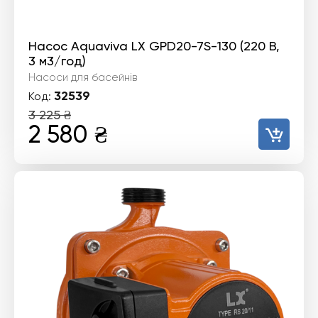
Насос Aquaviva LX GPD20-7S-130 (220 В,
3 м3/год)
Насоси для басейнів
32539
Код:
3 225
₴
Оригінальна
Поточна
2 580
₴
ціна:
ціна:
3
2
225 ₴.
580 ₴.