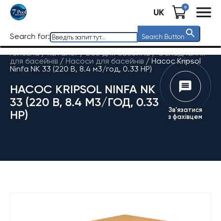
0
UK
Search for:
Search Button
Головна
/
Каталог
/
Все для басейнів
/
Обладнання
для басейнів
/
Насоси для басейнів
/
Насос Kripsol
Ninfa NK 33 (220 В, 8.4 м3/год, 0.33 НР)
НАСОС KRIPSOL NINFA NK
33 (220 В, 8.4 М3/ГОД, 0.33
Зв'язатися
НР)
з фахівцем