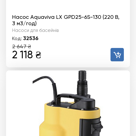
Насос Aquaviva LX GPD25-6S-130 (220 В,
3 м3/год)
Насоси для басейнів
32536
Код:
2 647
₴
Оригінальна
Поточна
2 118
₴
ціна:
ціна:
2
2
647 ₴.
118 ₴.