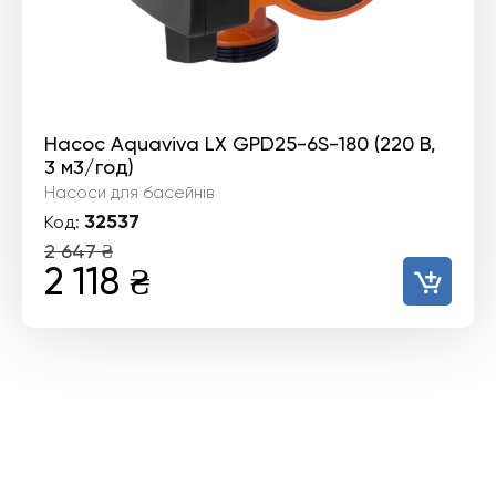
Насос Aquaviva LX GPD25-6S-180 (220 В,
3 м3/год)
Насоси для басейнів
32537
Код:
2 647
₴
Оригінальна
Поточна
2 118
₴
ціна:
ціна:
2
2
647 ₴.
118 ₴.