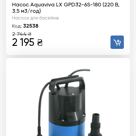
Насос Aquaviva LX GPD32-6S-180 (220 В,
3.5 м3/год)
Насоси для басейнів
32538
Код:
2 744
₴
Оригінальна
Поточна
2 195
₴
ціна:
ціна:
2
2
744 ₴.
195 ₴.