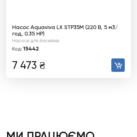
Насос Aquaviva LX STP35M (220 В, 5 м3/
год, 0.35 HP)
Насоси для басейнів
15442
Код:
7 473
₴
МИ ПРАЦЮЄМО