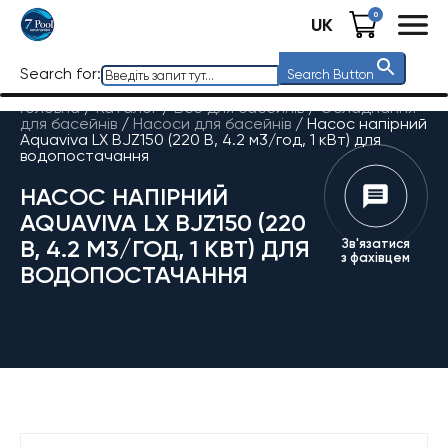
0
UK
Search for:
Search Button
Головна
/
Каталог
/
Все для басейнів
/
Обладнання
для басейнів
/
Насоси для басейнів
/
Насос напірний
Aquaviva LX BJZ150 (220 В, 4.2 м3/год, 1 кВт) для
водопостачання
НАСОС НАПІРНИЙ
AQUAVIVA LX BJZ150 (220
В, 4.2 М3/ГОД, 1 КВТ) ДЛЯ
Зв'язатися
з фахівцем
ВОДОПОСТАЧАННЯ