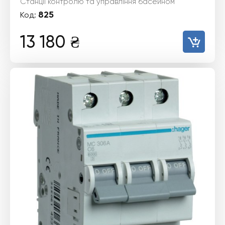
Станції контролю та управління басейном
825
Код:
13 180
₴