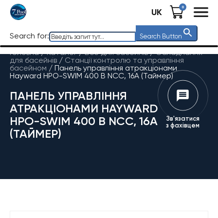
0
UK
Search for:
Search Button
Головна
/
Каталог
/
Все для басейнів
/
Обладнання
для басейнів
/
Станції контролю та управління
басейном
/
Панель управління атракціонами
Hayward HPO-SWIM 400 В NCC, 16A (Таймер)
ПАНЕЛЬ УПРАВЛІННЯ
АТРАКЦІОНАМИ HAYWARD
HPO-SWIM 400 В NCC, 16A
Зв'язатися
з фахівцем
(ТАЙМЕР)