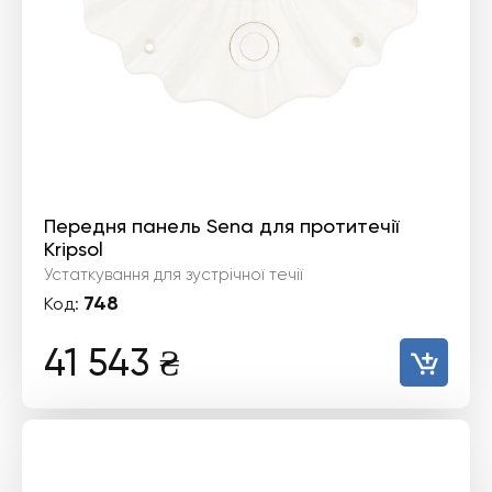
Передня панель Sena для протитечії
Kripsol
Устаткування для зустрічної течії
748
Код:
41 543
₴