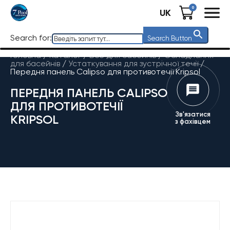
0
UK
Search for:
Search Button
Головна
/
Каталог
/
Все для басейнів
/
Обладнання
для басейнів
/
Устаткування для зустрічної течії
/
Передня панель Calipso для противотечії Kripsol
ПЕРЕДНЯ ПАНЕЛЬ CALIPSO
ДЛЯ ПРОТИВОТЕЧІЇ
Зв'язатися
KRIPSOL
з фахівцем