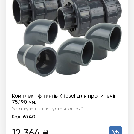
Комплект фітингів Kripsol для протитечії
75/90 мм.
Устаткування для зустрічної течії
6740
Код:
12 364
₴