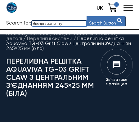
0
UK
Search for:
Search Button
Головна
/
Каталог
/
Все для басейнів
/
Закладні
деталі
/
Переливні системи
/
Переливна решітка
Aquaviva TG-03 Grift Claw з центральним з’єднанням
245×25 мм (біла)
ПЕРЕЛИВНА РЕШІТКА
AQUAVIVA TG-03 GRIFT
CLAW З ЦЕНТРАЛЬНИМ
Зв'язатися
З’ЄДНАННЯМ 245×25 ММ
з фахівцем
(БІЛА)