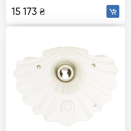
15 173
₴