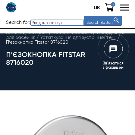
0
UK
Search for:
Search Button
Головна
/
Каталог
/
Все для басейнів
/
Обладнання
для басейнів
/
Устаткування для зустрічної течії
/
П’єзокнопка Fitstar 8716020
П’ЄЗОКНОПКА FITSTAR
8716020
Зв'язатися
з фахівцем