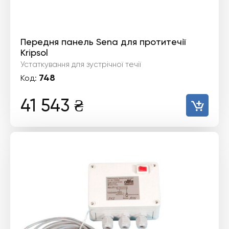
Передня панель Sena для протитечії
Kripsol
Устаткування для зустрічної течії
748
Код:
41 543
₴