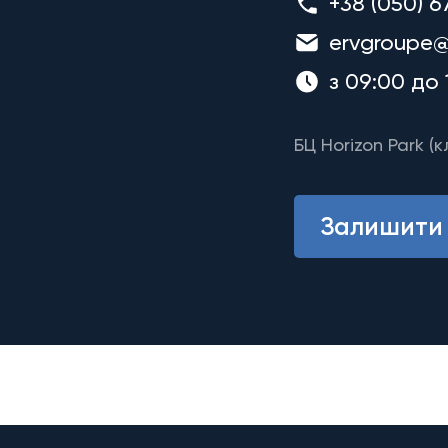
+38 (050) 6
ervgroupe@
з 09:00 до 
БЦ Horizon Park (к
Залишити 