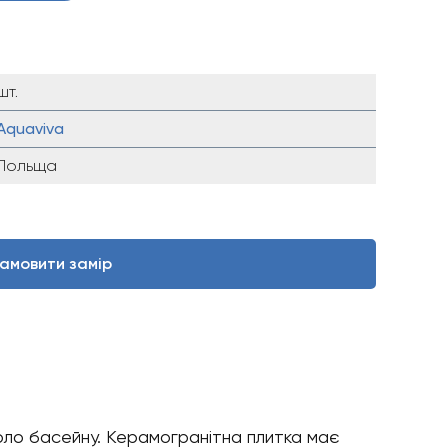
шт.
Aquaviva
Польща
амовити замір
коло басейну. Керамогранітна плитка має