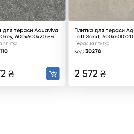
 для тераси Aquaviva
Плитка для тераси Aq
r Grey, 600x600x20 мм
Loft Sand, 600x600x20
 плитка
Терасна плитка
110
30278
Код:
72
₴
2 572
₴