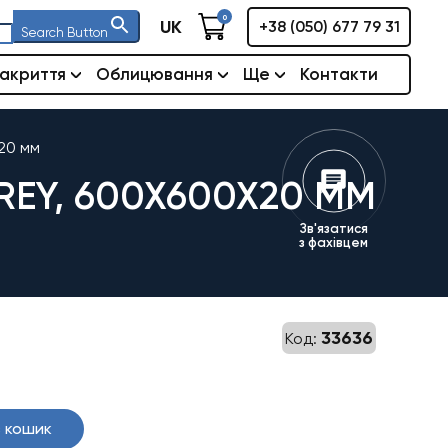
0
UK
+38 (050) 677 79 31
Search Button
акриття
Облицювання
Ще
Контакти
20 мм
REY, 600X600X20 ММ
Зв'язатися
з фахівцем
33636
Код:
 кошик