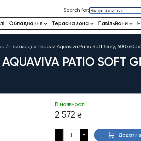
Search for:
лі
Обладнання
Терасна зона
Павільйони
Н
ка
/
Плитка для тераси Aquaviva Patio Soft Grey, 600x600x
AQUAVIVA PATIO SOFT G
В наявності
2 572
₴
-
+
Додати в