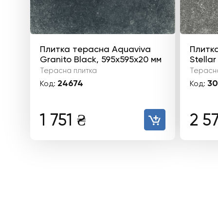
Плитка терасна Aquaviva
Плитка
Granito Black, 595x595x20 мм
Stella
Терасна плитка
Терасна
24674
30
Код:
Код:
1 751
₴
2 5