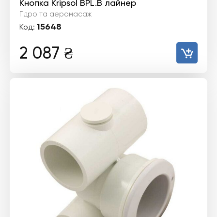
Кнопка Kripsol BPL.B лайнер
Гідро та аеромасаж
15648
Код:
2 087
₴