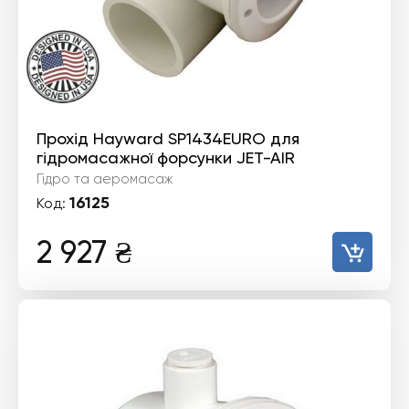
Прохід Hayward SP1434EURO для
гідромасажної форсунки JET-AIR
Гідро та аеромасаж
16125
Код:
2 927
₴