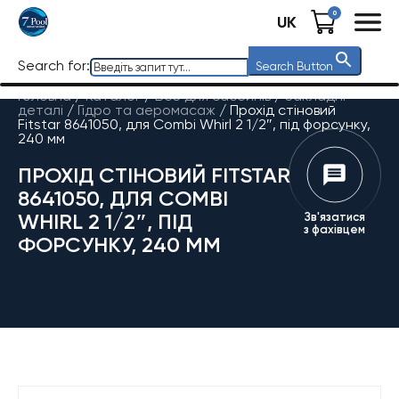
0
UK
Search for:
Search Button
Головна
/
Каталог
/
Все для басейнів
/
Закладні
деталі
/
Гідро та аеромасаж
/
Прохід стіновий
Fitstar 8641050, для Combi Whirl 2 1/2″, під форсунку,
240 мм
ПРОХІД СТІНОВИЙ FITSTAR
8641050, ДЛЯ COMBI
WHIRL 2 1/2″, ПІД
Зв'язатися
з фахівцем
ФОРСУНКУ, 240 ММ