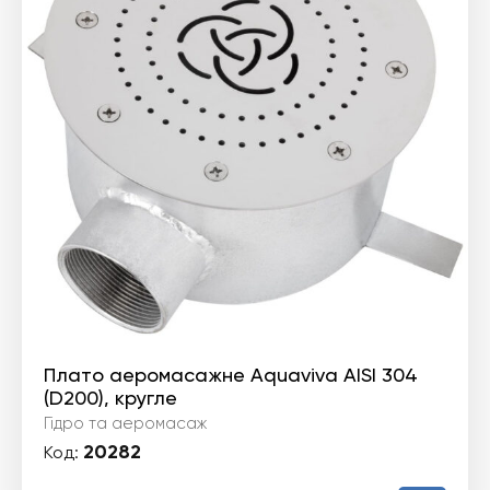
Плато аеромасажне Aquaviva AISI 304
(D200), кругле
Гідро та аеромасаж
20282
Код: