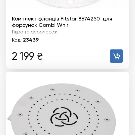
Комплект фланців Fitstar 8674250, для
форсунок Combi Whirl
Гідро та аеромасаж
23439
Код:
2 199
₴