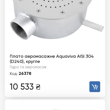
Плато аеромасажне Aquaviva AISI 304
(D240), кругле
Гідро та аеромасаж
26378
Код:
10 533
₴