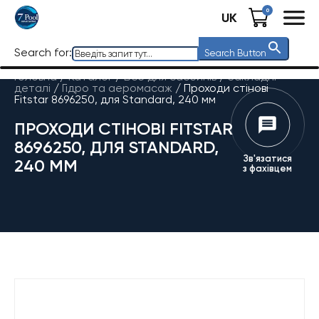
0
UK
Search for:
Search Button
Головна
/
Каталог
/
Все для басейнів
/
Закладні
деталі
/
Гідро та аеромасаж
/
Проходи стінові
Fitstar 8696250, для Standard, 240 мм
ПРОХОДИ СТІНОВІ FITSTAR
8696250, ДЛЯ STANDARD,
Зв'язатися
240 ММ
з фахівцем