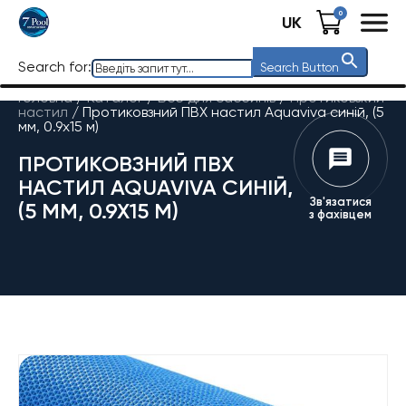
0
UK
Search for:
Search Button
Головна
/
Каталог
/
Все для басейнів
/
Протиковзкий
настил
/
Протиковзний ПВХ настил Aquaviva синій, (5
мм, 0.9х15 м)
ПРОТИКОВЗНИЙ ПВХ
НАСТИЛ AQUAVIVA СИНІЙ,
Зв'язатися
(5 ММ, 0.9Х15 М)
з фахівцем