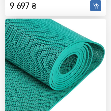
9 697
₴