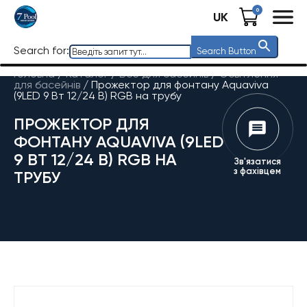
0
UK
Search for:
Search Button
Головна
/
Каталог
/
Все для басейнів
/
Освітлення
для басейнів
/
Прожектор для фонтану Aquaviva
(9LED 9 Вт 12/24 В) RGB на трубу
ПРОЖЕКТОР ДЛЯ
ФОНТАНУ AQUAVIVA (9LED
9 ВТ 12/24 В) RGB НА
Зв'язатися
з фахівцем
ТРУБУ