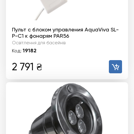
Пульт с блоком управления AquaViva SL-
P-C1 к фонарям PAR56
Освітлення для басейнів
19182
Код:
2 791
₴