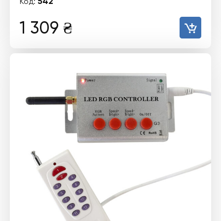
542
Код:
1 309
₴