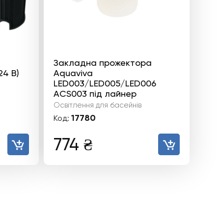
Закладна прожектора
24 В)
Aquaviva
LED003/LED005/LED006
ACS003 під лайнер
Освітлення для басейнів
17780
Код:
774
₴