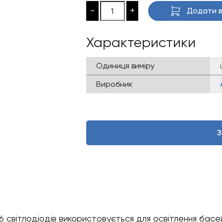
-
+
Додати в
Характеристики
Одиниця виміру
Виробник
З
світлодіодів використовується для освітлення басейн