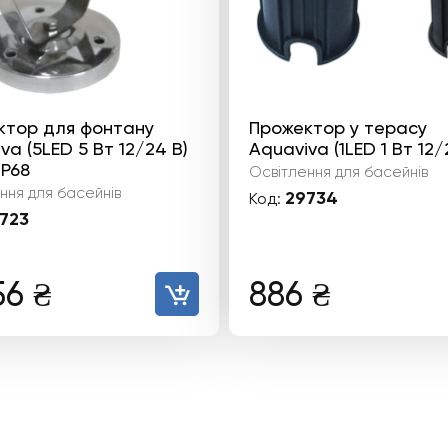
ктор для фонтану
Прожектор у терасу
va (5LED 5 Вт 12/24 В)
Aquaviva (1LED 1 Вт 12/
IP68
Освітлення для басейнів
ння для басейнів
29734
Код:
723
56
₴
886
₴