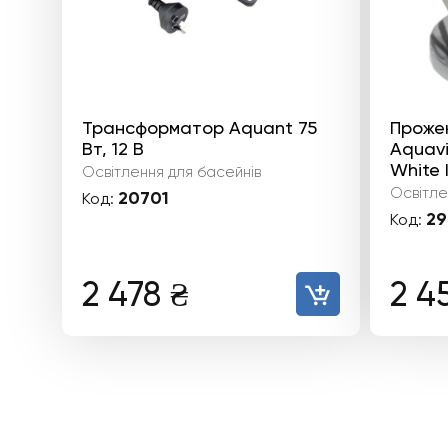
Трансформатор Aquant 75
Проже
Вт, 12 В
Aquavi
White 
Освітлення для басейнів
Освітле
20701
Код:
29
Код:
2 478
₴
2 4