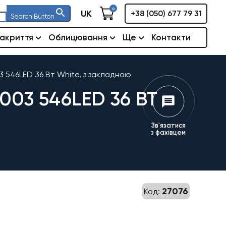
0
UK
+38 (050) 677 79 31
Search Button
акриття
Облицювання
Ще
Контакти
3 546LED 36 Вт White, з закладною
03 546LED 36 ВТ
Зв'язатися
з фахівцем
27076
Код: