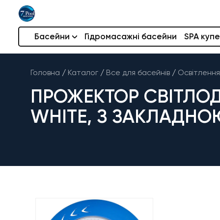
Басейни
Гідромасажні басейни
SPA купе
Головна
/
Каталог
/
Все для басейнів
/
Освітлення
ПРОЖЕКТОР СВІТЛОДІ
WHITE, З ЗАКЛАДН