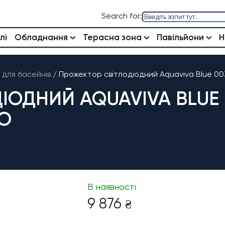
Search for:
лі
Обладнання
Терасна зона
Павільйони
Н
 для басейнів
/
Прожектор світлодіодний Aquaviva Blue 00
ОДНИЙ AQUAVIVA BLUE 0
ОЮ
В наявності
9 876
₴