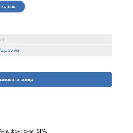
 кошик
шт.
Aquaviva
амовити замір
ів, фонтанів і SPA.