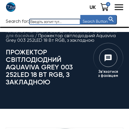
0
UK
Search for:
Search Button
Головна
/
Каталог
/
Все для басейнів
/
Освітлення
для басейнів
/
Прожектор світлодіодний Aquaviva
Grey 003 252LED 18 Вт RGB, з закладною
ПРОЖЕКТОР
СВІТЛОДІОДНИЙ
AQUAVIVA GREY 003
Зв'язатися
252LED 18 ВТ RGB, З
з фахівцем
ЗАКЛАДНОЮ