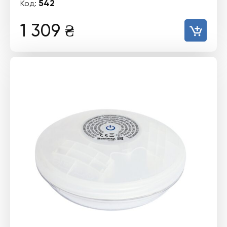
542
Код:
1 309
₴