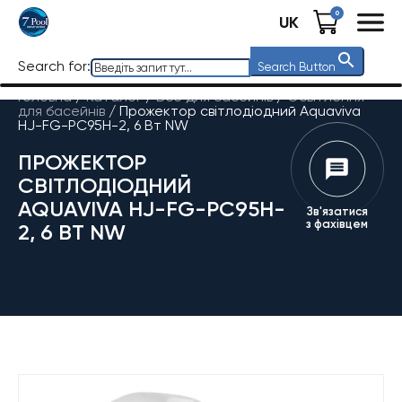
0
UK
Search for:
Search Button
Головна
/
Каталог
/
Все для басейнів
/
Освітлення
для басейнів
/
Прожектор світлодіодний Aquaviva
HJ-FG-PC95H-2, 6 Вт NW
ПРОЖЕКТОР
СВІТЛОДІОДНИЙ
AQUAVIVA HJ-FG-PC95H-
Зв'язатися
з фахівцем
2, 6 ВТ NW