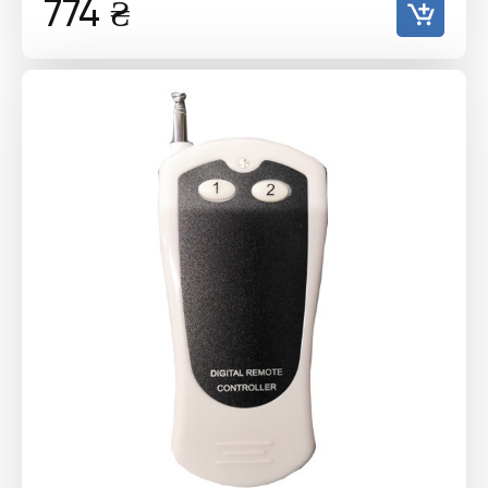
774
₴