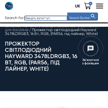
0
UK
Search for:
Search Button
Головна
/
Каталог
/
Все для басейнів
/
Освітлення
для басейнів
/
Прожектор світлодіодний Hayward
3478LDRGB3, 16 Вт, RGB, (PAR56, під лайнер, White)
ПРОЖЕКТОР
СВІТЛОДІОДНИЙ
HAYWARD 3478LDRGB3, 16
Зв'язатися
ВТ, RGB, (PAR56, ПІД
з фахівцем
ЛАЙНЕР, WHITE)