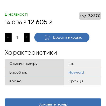
В наявності
32270
Код:
Оригінальна
Поточна
12 605
14 006
₴
₴
ціна:
ціна:
14
12
-
+
Додати в кошик
006 ₴.
605 ₴.
Характеристики
Одиниця виміру
шт.
Виробник
Hayward
Країна
Франція
Замовити замір