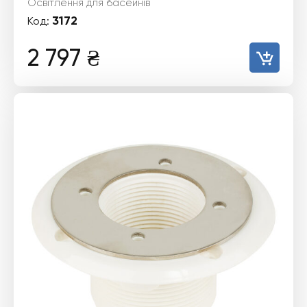
Освітлення для басейнів
3172
Код:
2 797
₴