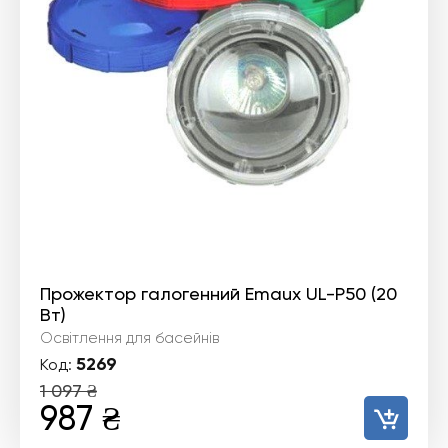
Прожектор галогенний Emaux UL-P50 (20
Вт)
Освітлення для басейнів
5269
Код:
1 097
₴
Оригінальна
Поточна
987
₴