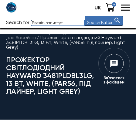
0
UK
Search for:
Search Button
Головна
/
Каталог
/
Все для басейнів
/
Освітлення
для басейнів
/
Прожектор світлодіодний Hayward
3481PLDBL3LG, 13 Вт, White, (PAR56, під лайнер, Light
Grey)
ПРОЖЕКТОР
СВІТЛОДІОДНИЙ
HAYWARD 3481PLDBL3LG,
Зв'язатися
13 ВТ, WHITE, (PAR56, ПІД
з фахівцем
ЛАЙНЕР, LIGHT GREY)