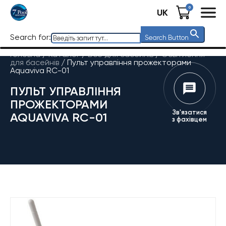
0
UK
Search for:
Search Button
Головна
/
Каталог
/
Все для басейнів
/
Освітлення
для басейнів
/
Пульт управління прожекторами
Aquaviva RC-01
ПУЛЬТ УПРАВЛІННЯ
ПРОЖЕКТОРАМИ
Зв'язатися
AQUAVIVA RC-01
з фахівцем