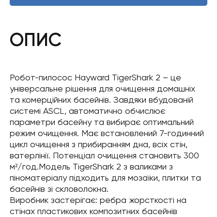
ОПИС
Робот-пилосос Hayward TigerShark 2 – це
універсальне рішення для очищення домашніх
та комерційних басейнів. Завдяки вбудованій
системі ASCL, автоматично обчислює
параметри басейну та вибирає оптимальний
режим очищення. Має встановлений 7-годинний
цикл очищення з прибиранням дна, всіх стін,
ватерлінії. Потенціал очищення становить 300
м²/год.Модель TigerShark 2 з валиками з
піноматеріалу підходить для мозаїки, плитки та
басейнів зі скловолокна.
Виробник застерігає: ребра жорсткості на
стінах пластикових композитних басейнів