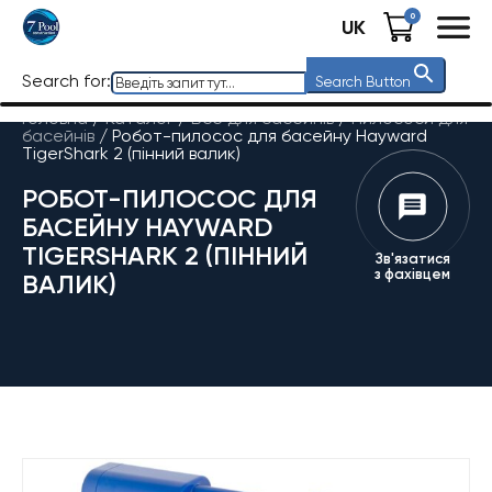
0
UK
Search for:
Search Button
Головна
/
Каталог
/
Все для басейнів
/
Пилососи для
басейнів
/
Робот-пилосос для басейну Hayward
TigerShark 2 (пінний валик)
РОБОТ-ПИЛОСОС ДЛЯ
БАСЕЙНУ HAYWARD
TIGERSHARK 2 (ПІННИЙ
Зв'язатися
з фахівцем
ВАЛИК)