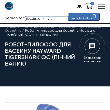
0
UK
Search for:
Search Button
Головна
/
Каталог
/
Все для басейнів
/
Пилососи для
басейнів
/
Робот-пилосос для басейну Hayward
TigerShark QC (пінний валик)
РОБОТ-ПИЛОСОС ДЛЯ
БАСЕЙНУ HAYWARD
TIGERSHARK QC (ПІННИЙ
Зв'язатися
з фахівцем
ВАЛИК)