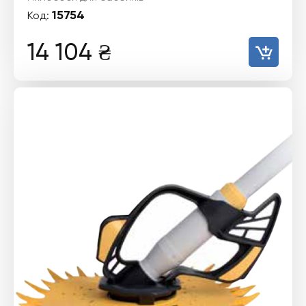
15754
Код:
14 104
₴