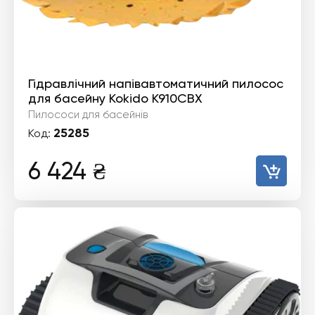
Гідравлічний напівавтоматичний пилосос
для басейну Kokido K910CBX
Пилососи для басейнів
25285
Код:
6 424
₴