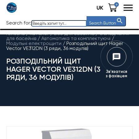
0
UK
Search for:
Search Button
Головна
/
Каталог
/
Все для басейнів
/
Обладнання
для басейнів
/
Автоматика та комплектуючі
/
Модульні електрощити
/
Розподільний щит Hager
Vector VE312DN (3 ряди, 36 модулів)
РОЗПОДІЛЬНИЙ ЩИТ
HAGER VECTOR VE312DN (3
Зв'язатися
РЯДИ, 36 МОДУЛІВ)
з фахівцем