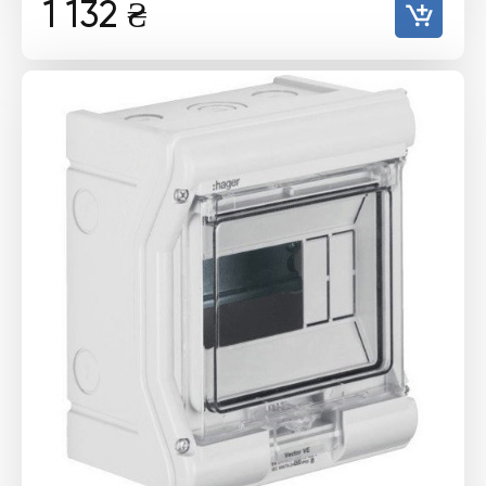
1 132
₴